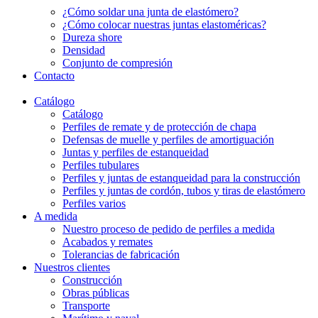
¿Cómo soldar una junta de elastómero?
¿Cómo colocar nuestras juntas elastoméricas?
Dureza shore
Densidad
Conjunto de compresión
Contacto
Catálogo
Catálogo
Perfiles de remate y de protección de chapa
Defensas de muelle y perfiles de amortiguación
Juntas y perfiles de estanqueidad
Perfiles tubulares
Perfiles y juntas de estanqueidad para la construcción
Perfiles y juntas de cordón, tubos y tiras de elastómero
Perfiles varios
A medida
Nuestro proceso de pedido de perfiles a medida
Acabados y remates
Tolerancias de fabricación
Nuestros clientes
Construcción
Obras públicas
Transporte