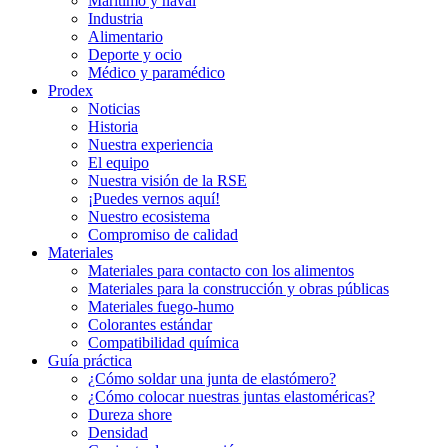
Marítimo y naval
Industria
Alimentario
Deporte y ocio
Médico y paramédico
Prodex
Noticias
Historia
Nuestra experiencia
El equipo
Nuestra visión de la RSE
¡Puedes vernos aquí!
Nuestro ecosistema
Compromiso de calidad
Materiales
Materiales para contacto con los alimentos
Materiales para la construcción y obras públicas
Materiales fuego-humo
Colorantes estándar
Compatibilidad química
Guía práctica
¿Cómo soldar una junta de elastómero?
¿Cómo colocar nuestras juntas elastoméricas?
Dureza shore
Densidad