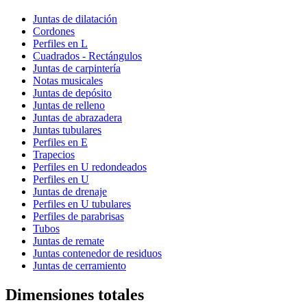
Juntas de dilatación
Cordones
Perfiles en L
Cuadrados - Rectángulos
Juntas de carpintería
Notas musicales
Juntas de depósito
Juntas de relleno
Juntas de abrazadera
Juntas tubulares
Perfiles en E
Trapecios
Perfiles en U redondeados
Perfiles en U
Juntas de drenaje
Perfiles en U tubulares
Perfiles de parabrisas
Tubos
Juntas de remate
Juntas contenedor de residuos
Juntas de cerramiento
Dimensiones totales