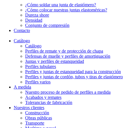
¿Cómo soldar una junta de elastómero?
¿Cómo colocar nuestras juntas elastoméricas?
Dureza shore
Densidad
Conjunto de compresión
Contacto
Catálogo
Catálogo
Perfiles de remate y de protección de chapa
Defensas de muelle y perfiles de amortiguación
Juntas y perfiles de estanqueidad
Perfiles tubulares
Perfiles y juntas de estanqueidad para la construcción
Perfiles y juntas de cordón, tubos y tiras de elastómero
Perfiles varios
A medida
Nuestro proceso de pedido de perfiles a medida
Acabados y remates
Tolerancias de fabricación
Nuestros clientes
Construcción
Obras públicas
Transporte