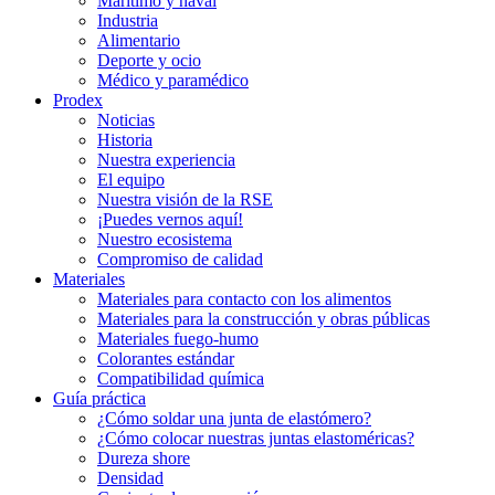
Marítimo y naval
Industria
Alimentario
Deporte y ocio
Médico y paramédico
Prodex
Noticias
Historia
Nuestra experiencia
El equipo
Nuestra visión de la RSE
¡Puedes vernos aquí!
Nuestro ecosistema
Compromiso de calidad
Materiales
Materiales para contacto con los alimentos
Materiales para la construcción y obras públicas
Materiales fuego-humo
Colorantes estándar
Compatibilidad química
Guía práctica
¿Cómo soldar una junta de elastómero?
¿Cómo colocar nuestras juntas elastoméricas?
Dureza shore
Densidad