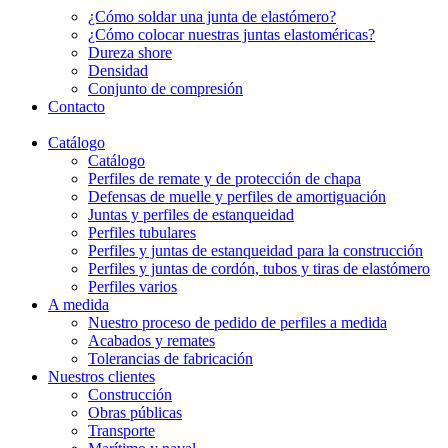
¿Cómo soldar una junta de elastómero?
¿Cómo colocar nuestras juntas elastoméricas?
Dureza shore
Densidad
Conjunto de compresión
Contacto
Catálogo
Catálogo
Perfiles de remate y de protección de chapa
Defensas de muelle y perfiles de amortiguación
Juntas y perfiles de estanqueidad
Perfiles tubulares
Perfiles y juntas de estanqueidad para la construcción
Perfiles y juntas de cordón, tubos y tiras de elastómero
Perfiles varios
A medida
Nuestro proceso de pedido de perfiles a medida
Acabados y remates
Tolerancias de fabricación
Nuestros clientes
Construcción
Obras públicas
Transporte