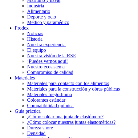
Marítimo y naval
Industria
Alimentario
Deporte y ocio
Médico y paramédico
Prodex
Noticias
Historia
Nuestra experiencia
El equipo
Nuestra visión de la RSE
¡Puedes vernos aquí!
Nuestro ecosistema
Compromiso de calidad
Materiales
Materiales para contacto con los alimentos
Materiales para la construcción y obras públicas
Materiales fuego-humo
Colorantes estándar
Compatibilidad química
Guía práctica
¿Cómo soldar una junta de elastómero?
¿Cómo colocar nuestras juntas elastoméricas?
Dureza shore
Densidad