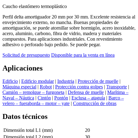
Caucho elastómero termoplástico
Perfil delta amortiguador 20 mm por 30 mm. Excelente resistencia al
envejecimiento externo, no mancha. Buenas propiedades de
amortiguación, se puede atornillar sobre hormigón, acero inoxidable,
acero, aluminio, carbono, fibra de vidrio, madera y materiales
compuestos. Para aplicaciones industriales. Con revestimiento
adhesivo o perforado bajo pedido. Se puede pegar.
Solicitud de presupuesto
Disponible para la venta en línea
Aplicaciones
Edificio
|
Edificio modular
|
Industria
|
Protección de muelle
|
Máquina especial
|
Robot
|
Protección contra golpes
|
Transporte
|
Camión – remolque – furgoneta
|
Defensa de muelle
|
Marítima –
Naval – Náutica
|
Cintón
|
Pontón
|
Esclusa – ataguía
|
Barco –
velero – fueraborda – motor – yate
|
Construcción de obras
Datos técnicos
Dimensión total L1 (mm)
20
Dimensión total L2 (mm)
30