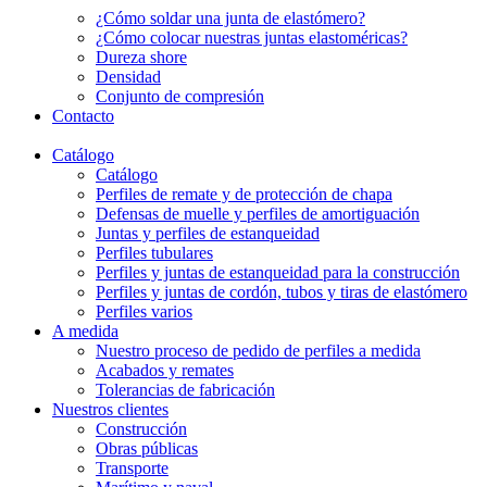
¿Cómo soldar una junta de elastómero?
¿Cómo colocar nuestras juntas elastoméricas?
Dureza shore
Densidad
Conjunto de compresión
Contacto
Catálogo
Catálogo
Perfiles de remate y de protección de chapa
Defensas de muelle y perfiles de amortiguación
Juntas y perfiles de estanqueidad
Perfiles tubulares
Perfiles y juntas de estanqueidad para la construcción
Perfiles y juntas de cordón, tubos y tiras de elastómero
Perfiles varios
A medida
Nuestro proceso de pedido de perfiles a medida
Acabados y remates
Tolerancias de fabricación
Nuestros clientes
Construcción
Obras públicas
Transporte