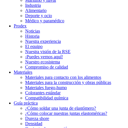
Marítimo y naval
Industria
Alimentario
Deporte y ocio
Médico y paramédico
Prodex
Noticias
Historia
Nuestra experiencia
El equipo
Nuestra visión de la RSE
¡Puedes vernos aquí!
Nuestro ecosistema
Compromiso de calidad
Materiales
Materiales para contacto con los alimentos
Materiales para la construcción y obras públicas
Materiales fuego-humo
Colorantes estándar
Compatibilidad química
Guía práctica
¿Cómo soldar una junta de elastómero?
¿Cómo colocar nuestras juntas elastoméricas?
Dureza shore
Densidad