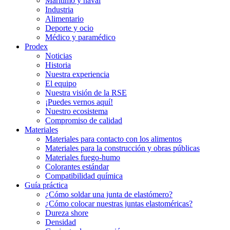
Marítimo y naval
Industria
Alimentario
Deporte y ocio
Médico y paramédico
Prodex
Noticias
Historia
Nuestra experiencia
El equipo
Nuestra visión de la RSE
¡Puedes vernos aquí!
Nuestro ecosistema
Compromiso de calidad
Materiales
Materiales para contacto con los alimentos
Materiales para la construcción y obras públicas
Materiales fuego-humo
Colorantes estándar
Compatibilidad química
Guía práctica
¿Cómo soldar una junta de elastómero?
¿Cómo colocar nuestras juntas elastoméricas?
Dureza shore
Densidad