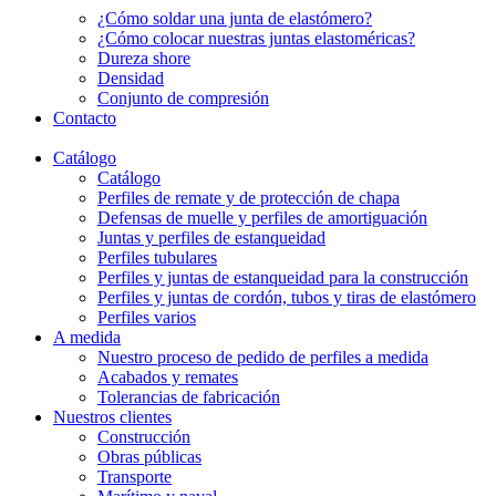
¿Cómo soldar una junta de elastómero?
¿Cómo colocar nuestras juntas elastoméricas?
Dureza shore
Densidad
Conjunto de compresión
Contacto
Catálogo
Catálogo
Perfiles de remate y de protección de chapa
Defensas de muelle y perfiles de amortiguación
Juntas y perfiles de estanqueidad
Perfiles tubulares
Perfiles y juntas de estanqueidad para la construcción
Perfiles y juntas de cordón, tubos y tiras de elastómero
Perfiles varios
A medida
Nuestro proceso de pedido de perfiles a medida
Acabados y remates
Tolerancias de fabricación
Nuestros clientes
Construcción
Obras públicas
Transporte