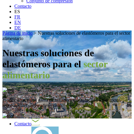
Conjunto de compresión
Contacto
ES
FR
EN
DE
Página de inicio
>
Nuestras soluciones de elastómeros para el sector
alimentario
Nuestras soluciones de
elastómeros para el
sector
alimentario
Prodex ofrece una gama de soluciones adaptadas a los estrictos
requisitos del sector alimentario.
Contacto