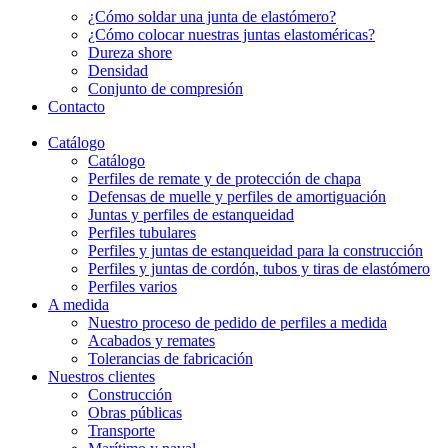
¿Cómo soldar una junta de elastómero?
¿Cómo colocar nuestras juntas elastoméricas?
Dureza shore
Densidad
Conjunto de compresión
Contacto
Catálogo
Catálogo
Perfiles de remate y de protección de chapa
Defensas de muelle y perfiles de amortiguación
Juntas y perfiles de estanqueidad
Perfiles tubulares
Perfiles y juntas de estanqueidad para la construcción
Perfiles y juntas de cordón, tubos y tiras de elastómero
Perfiles varios
A medida
Nuestro proceso de pedido de perfiles a medida
Acabados y remates
Tolerancias de fabricación
Nuestros clientes
Construcción
Obras públicas
Transporte