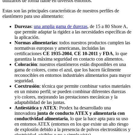
utilizarlos de forma fiable en diversos entornos.
Estas son las principales características de nuestros perfiles de
elastómero para uso alimentario:
Durezas
:
una amplia gama de durezas
, de 15 a 80 Shore A,
que permite adaptar la rigidez a las necesidades específicas de
la aplicación.
Normas alimentarias
: todos nuestros productos cumplen las
normativas europeas y americanas, incluidas las
certificaciones
CE 1935-2004
,
CE 10-2011
y
FDA
, lo que
garantiza la máxima seguridad en contacto con alimentos.
Coloración
: nuestros elastómeros están disponibles en una
gama de colores, como el azul, que los hacen fácilmente
reconocibles en entornos industriales alimentarios para mayor
seguridad.
Coextrusión
: técnica que permite combinar varios materiales
en un mismo perfil; se pueden combinar diferentes durezas
y/o colores, mejorando las prestaciones mecánicas y la
adaptabilidad de las juntas.
Antiestática y ATEX
: Prodex ha desarrollado una
innovadora
junta de conducto ATEX y alimentaria con
conductividad alimentaria
, lo que la hace apta para su uso
en entornos ATEX (entornos en los que existe un alto riesgo
de explosión debido a la presencia de polvos electrostáticos y
electricidad, visibles o no a simple vista).