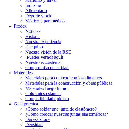
Marítimo y naval
Industria
Alimentario
Deporte y ocio
Médico y paramédico
Prodex
Noticias
Historia
Nuestra experiencia
El equipo
Nuestra visión de la RSE
¡Puedes vernos aquí!
Nuestro ecosistema
Compromiso de calidad
Materiales
Materiales para contacto con los alimentos
Materiales para la construcción y obras públicas
Materiales fuego-humo
Colorantes estándar
Compatibilidad química
Guía práctica
¿Cómo soldar una junta de elastómero?
¿Cómo colocar nuestras juntas elastoméricas?
Dureza shore
Densidad