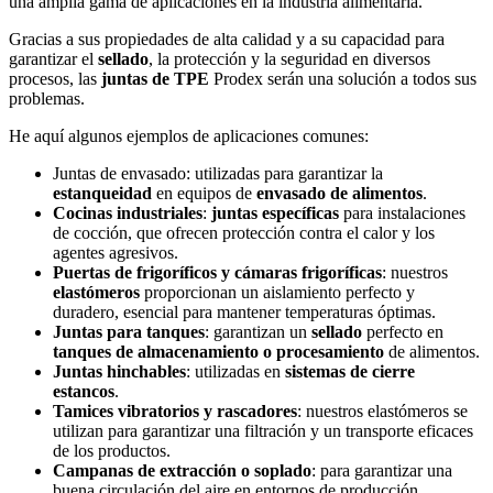
una amplia gama de aplicaciones en la industria alimentaria.
Gracias a sus propiedades de alta calidad y a su capacidad para
garantizar el
sellado
, la protección y la seguridad en diversos
procesos, las
juntas de TPE
Prodex serán una solución a todos sus
problemas.
He aquí algunos ejemplos de aplicaciones comunes:
Juntas de envasado: utilizadas para garantizar la
estanqueidad
en equipos de
envasado de alimentos
.
Cocinas industriales
:
juntas específicas
para instalaciones
de cocción, que ofrecen protección contra el calor y los
agentes agresivos.
Puertas de frigoríficos y cámaras frigoríficas
: nuestros
elastómeros
proporcionan un aislamiento perfecto y
duradero, esencial para mantener temperaturas óptimas.
Juntas para tanques
: garantizan un
sellado
perfecto en
tanques de almacenamiento o procesamiento
de alimentos.
Juntas hinchables
: utilizadas en
sistemas de cierre
estancos
.
Tamices vibratorios y rascadores
: nuestros elastómeros se
utilizan para garantizar una filtración y un transporte eficaces
de los productos.
Campanas de extracción o soplado
: para garantizar una
buena circulación del aire en entornos de producción.